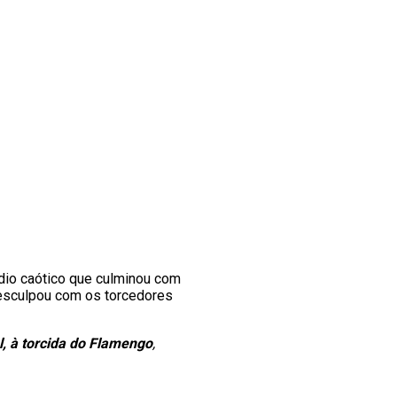
io caótico que culminou com
desculpou com os torcedores
l, à torcida do Flamengo
,