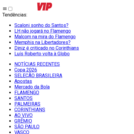
Tendências
:
Scaloni sonho do Santos?
LH não jogará no Flamengo
Malcom na mira do Flamengo
Memphis na Libertadores?
Diniz é criticado no Corinthians
Luís Roberto volta à Globo
NOTÍCIAS RECENTES
Copa 2026
SELEÇÃO BRASILEIRA
Apostas
Mercado da Bola
FLAMENGO
SANTOS
PALMEIRAS
CORINTHIANS
AO VIVO
GRÊMIO
SĀO PAULO
VASCO