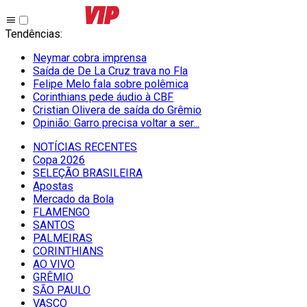
Tendências
:
Neymar cobra imprensa
Saída de De La Cruz trava no Fla
Felipe Melo fala sobre polêmica
Corinthians pede áudio à CBF
Cristian Olivera de saída do Grêmio
Opinião: Garro precisa voltar a ser...
NOTÍCIAS RECENTES
Copa 2026
SELEÇÃO BRASILEIRA
Apostas
Mercado da Bola
FLAMENGO
SANTOS
PALMEIRAS
CORINTHIANS
AO VIVO
GRÊMIO
SĀO PAULO
VASCO