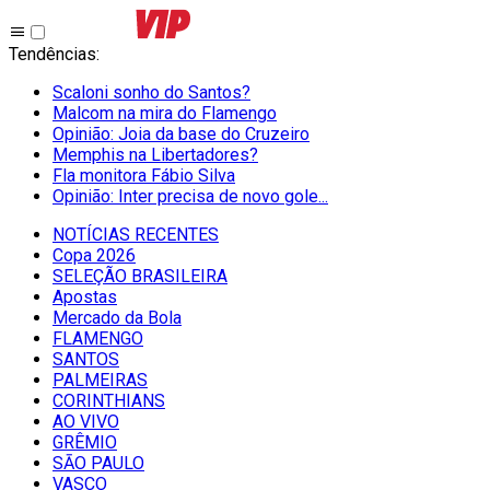
Tendências
:
Scaloni sonho do Santos?
Malcom na mira do Flamengo
Opinião: Joia da base do Cruzeiro
Memphis na Libertadores?
Fla monitora Fábio Silva
Opinião: Inter precisa de novo gole...
NOTÍCIAS RECENTES
Copa 2026
SELEÇÃO BRASILEIRA
Apostas
Mercado da Bola
FLAMENGO
SANTOS
PALMEIRAS
CORINTHIANS
AO VIVO
GRÊMIO
SĀO PAULO
VASCO