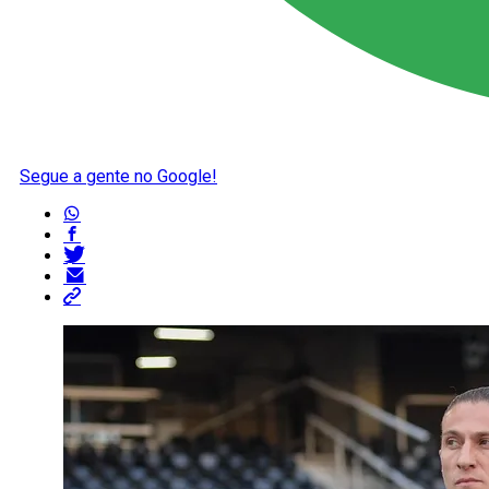
Segue a gente no Google!