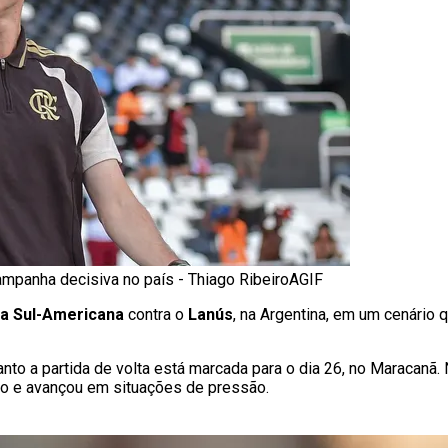
ampanha decisiva no país - Thiago RibeiroAGIF
a Sul-Americana
contra o
Lanús
, na Argentina, em um cenário
nto a partida de volta está marcada para o dia 26, no Maracanã. N
nho e avançou em situações de pressão.