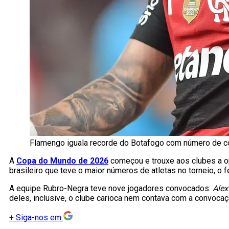
Flamengo iguala recorde do Botafogo com número de c
A
Copa do Mundo de 2026
começou e trouxe aos clubes a o
brasileiro que teve o maior números de atletas no torneio, o fe
A equipe Rubro-Negra teve nove jogadores convocados:
Alex
deles, inclusive, o clube carioca nem contava com a convocaç
+
Siga-nos em