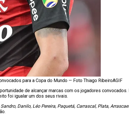
onvocados para a Copa do Mundo — Foto Thiago RibeiroAGIF
portunidade de alcançar marcas com os jogadores convocados.
ito foi igualar um dos seus rivais.
 Sandro, Danilo, Léo Pereira, Paquetá, Carrascal, Plata, Arrascae
ão.