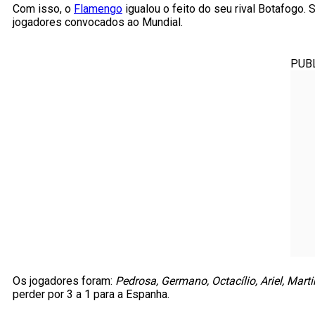
Com isso, o
Flamengo
igualou o feito do seu rival Botafogo.
jogadores convocados ao Mundial.
PUB
Os jogadores foram:
Pedrosa, Germano, Octacílio, Ariel, Martim
perder por 3 a 1 para a Espanha.