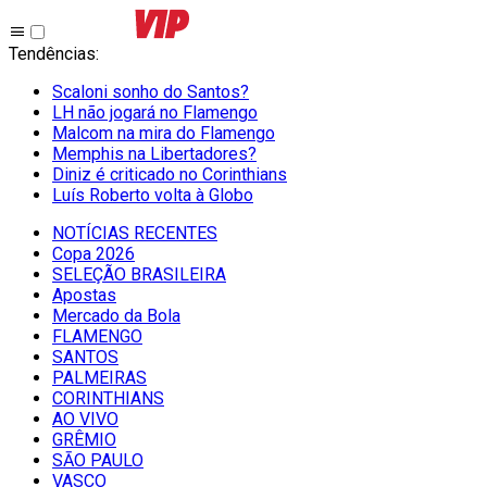
Tendências
:
Scaloni sonho do Santos?
LH não jogará no Flamengo
Malcom na mira do Flamengo
Memphis na Libertadores?
Diniz é criticado no Corinthians
Luís Roberto volta à Globo
NOTÍCIAS RECENTES
Copa 2026
SELEÇÃO BRASILEIRA
Apostas
Mercado da Bola
FLAMENGO
SANTOS
PALMEIRAS
CORINTHIANS
AO VIVO
GRÊMIO
SĀO PAULO
VASCO