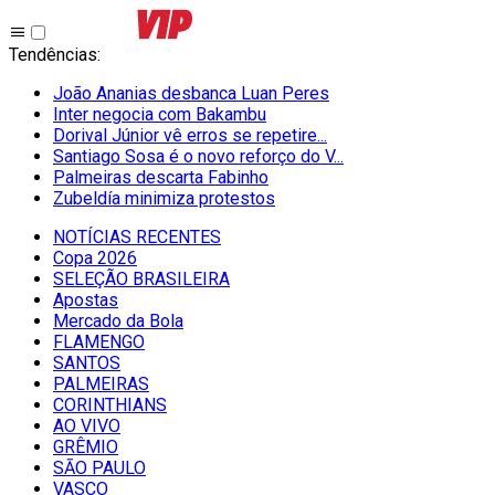
Tendências
:
João Ananias desbanca Luan Peres
Inter negocia com Bakambu
Dorival Júnior vê erros se repetire...
Santiago Sosa é o novo reforço do V...
Palmeiras descarta Fabinho
Zubeldía minimiza protestos
NOTÍCIAS RECENTES
Copa 2026
SELEÇÃO BRASILEIRA
Apostas
Mercado da Bola
FLAMENGO
SANTOS
PALMEIRAS
CORINTHIANS
AO VIVO
GRÊMIO
SĀO PAULO
VASCO