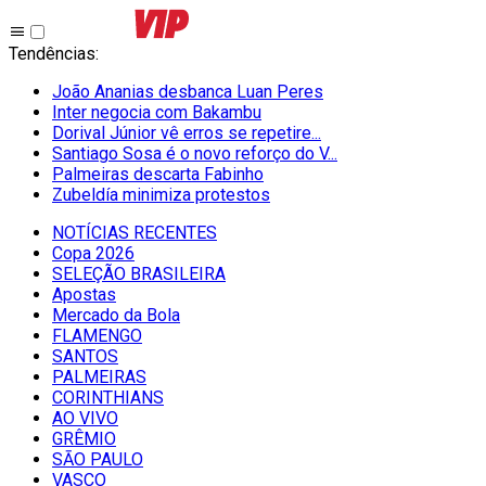
Tendências
:
João Ananias desbanca Luan Peres
Inter negocia com Bakambu
Dorival Júnior vê erros se repetire...
Santiago Sosa é o novo reforço do V...
Palmeiras descarta Fabinho
Zubeldía minimiza protestos
NOTÍCIAS RECENTES
Copa 2026
SELEÇÃO BRASILEIRA
Apostas
Mercado da Bola
FLAMENGO
SANTOS
PALMEIRAS
CORINTHIANS
AO VIVO
GRÊMIO
SĀO PAULO
VASCO