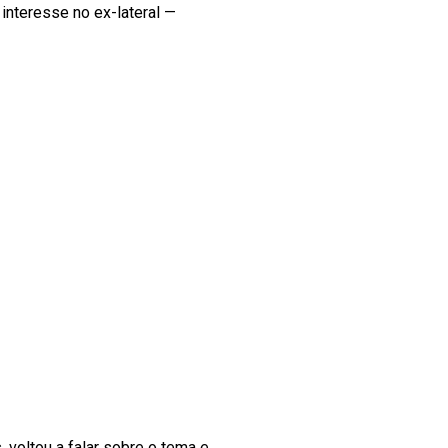
 interesse no ex-lateral —
, voltou a falar sobre o tema e