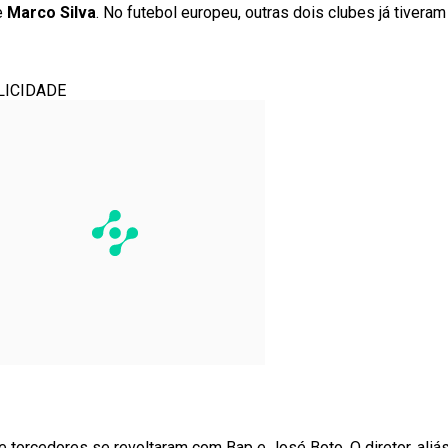
e
Marco Silva
. No futebol europeu, outras dois clubes já tiveram
LICIDADE
de torcedores se revoltaram com Bap e José Boto. O diretor, aliás