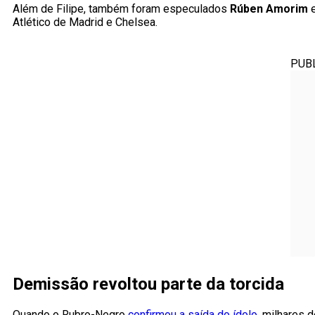
Além de Filipe, também foram especulados
Rúben Amorim
Atlético de Madrid e Chelsea.
PUB
Demissão revoltou parte da torcida
Quando o Rubro-Negro
confirmou a saída do ídolo
, milhares 