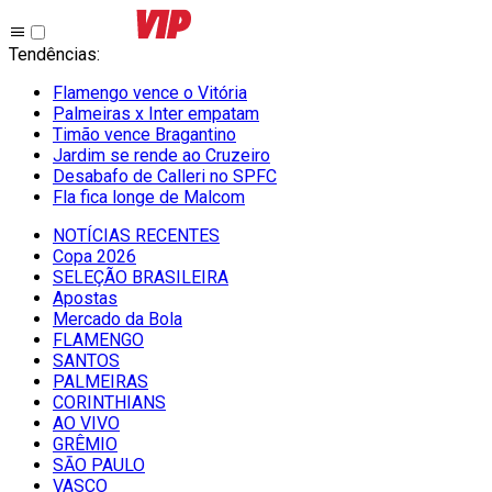
Tendências
:
Flamengo vence o Vitória
Palmeiras x Inter empatam
Timão vence Bragantino
Jardim se rende ao Cruzeiro
Desabafo de Calleri no SPFC
Fla fica longe de Malcom
NOTÍCIAS RECENTES
Copa 2026
SELEÇÃO BRASILEIRA
Apostas
Mercado da Bola
FLAMENGO
SANTOS
PALMEIRAS
CORINTHIANS
AO VIVO
GRÊMIO
SĀO PAULO
VASCO