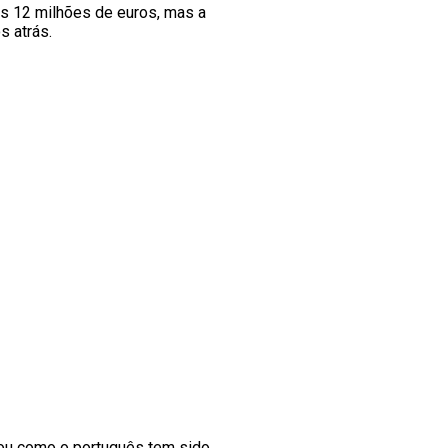
os 12 milhões de euros, mas a
s atrás.
cou como o português tem sido