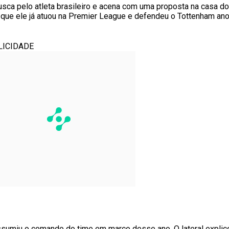
usca pelo atleta brasileiro e acena com uma proposta na casa d
ar que ele já atuou na Premier League e defendeu o Tottenham ano
LICIDADE
ssumiu o comando do time em março desse ano. O lateral expli