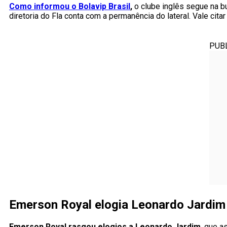
Como informou o Bolavip Brasil
,
o clube inglês segue na b
diretoria do Fla conta com a permanência do lateral. Vale cit
PUB
Emerson Royal elogia Leonardo Jardim
Emerson Royal rasgou elogios a Leonardo Jardim
, que a