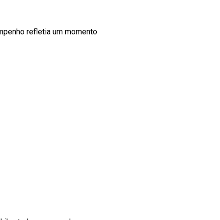
empenho refletia um momento