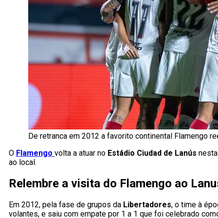
De retranca em 2012 a favorito continental Flamengo r
O
Flamengo
volta a atuar no
Estádio Ciudad de Lanús
nesta 
ao local.
Relembre a visita do Flamengo ao Lan
Em 2012, pela fase de grupos da
Libertadores
, o time à é
volantes, e saiu com empate por 1 a 1 que foi celebrado como