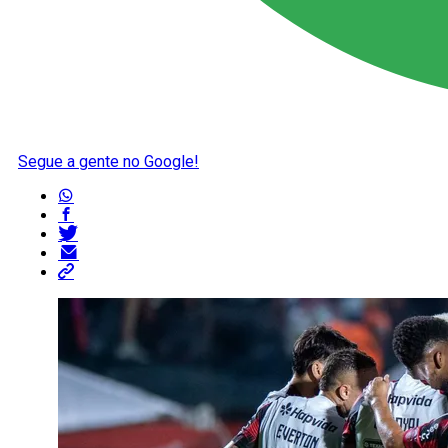
Segue a gente no Google!