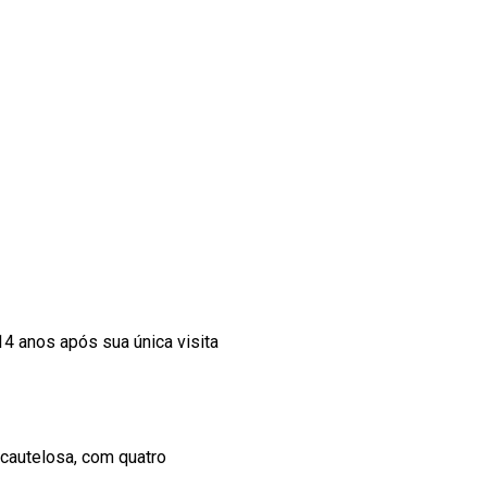
4 anos após sua única visita
cautelosa, com quatro