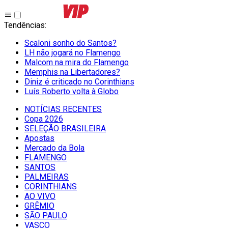
Tendências
:
Scaloni sonho do Santos?
LH não jogará no Flamengo
Malcom na mira do Flamengo
Memphis na Libertadores?
Diniz é criticado no Corinthians
Luís Roberto volta à Globo
NOTÍCIAS RECENTES
Copa 2026
SELEÇÃO BRASILEIRA
Apostas
Mercado da Bola
FLAMENGO
SANTOS
PALMEIRAS
CORINTHIANS
AO VIVO
GRÊMIO
SĀO PAULO
VASCO