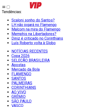
Tendências
:
Scaloni sonho do Santos?
LH não jogará no Flamengo
Malcom na mira do Flamengo
Memphis na Libertadores?
Diniz é criticado no Corinthians
Luís Roberto volta à Globo
NOTÍCIAS RECENTES
Copa 2026
SELEÇÃO BRASILEIRA
Apostas
Mercado da Bola
FLAMENGO
SANTOS
PALMEIRAS
CORINTHIANS
AO VIVO
GRÊMIO
SĀO PAULO
VASCO