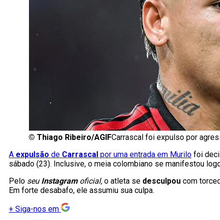
©
Thiago Ribeiro/AGIF
Carrascal foi expulso por agres
A
expulsão
de
Carrascal
por uma entrada em Murilo
foi deci
sábado (23). Inclusive, o meia colombiano se manifestou logo
Pelo
seu
Instagram
oficial,
o atleta se
desculpou
com torce
Em forte desabafo, ele assumiu sua culpa.
+
Siga-nos em