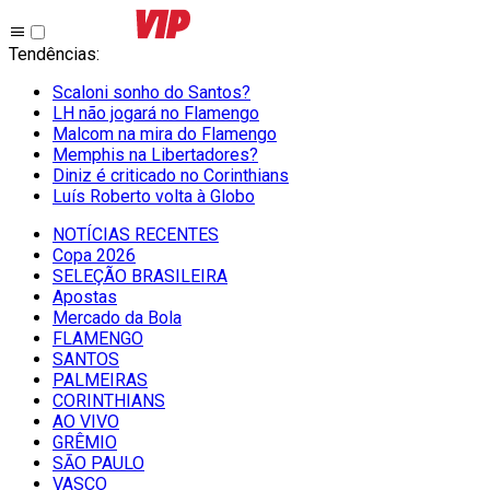
Tendências
:
Scaloni sonho do Santos?
LH não jogará no Flamengo
Malcom na mira do Flamengo
Memphis na Libertadores?
Diniz é criticado no Corinthians
Luís Roberto volta à Globo
NOTÍCIAS RECENTES
Copa 2026
SELEÇÃO BRASILEIRA
Apostas
Mercado da Bola
FLAMENGO
SANTOS
PALMEIRAS
CORINTHIANS
AO VIVO
GRÊMIO
SĀO PAULO
VASCO