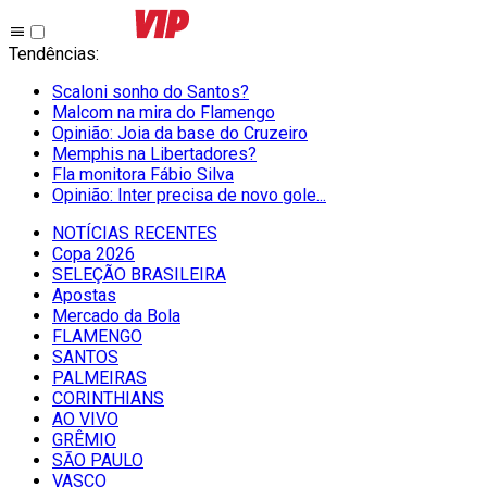
Tendências
:
Scaloni sonho do Santos?
Malcom na mira do Flamengo
Opinião: Joia da base do Cruzeiro
Memphis na Libertadores?
Fla monitora Fábio Silva
Opinião: Inter precisa de novo gole...
NOTÍCIAS RECENTES
Copa 2026
SELEÇÃO BRASILEIRA
Apostas
Mercado da Bola
FLAMENGO
SANTOS
PALMEIRAS
CORINTHIANS
AO VIVO
GRÊMIO
SĀO PAULO
VASCO