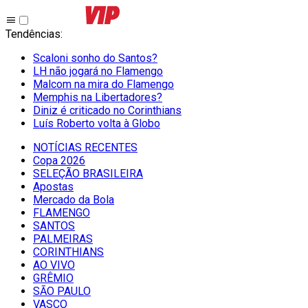
Tendências
:
Scaloni sonho do Santos?
LH não jogará no Flamengo
Malcom na mira do Flamengo
Memphis na Libertadores?
Diniz é criticado no Corinthians
Luís Roberto volta à Globo
NOTÍCIAS RECENTES
Copa 2026
SELEÇÃO BRASILEIRA
Apostas
Mercado da Bola
FLAMENGO
SANTOS
PALMEIRAS
CORINTHIANS
AO VIVO
GRÊMIO
SĀO PAULO
VASCO