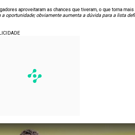
adores aproveitaram as chances que tiveram, o que torna mais difí
 a oportunidade; obviamente aumenta a dúvida para a lista defin
LICIDADE