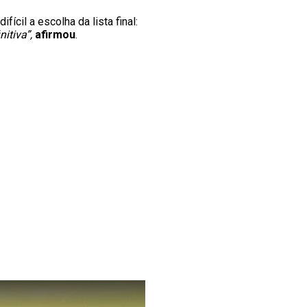
cil a escolha da lista final:
itiva”,
afirmou
.