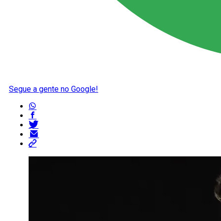
Segue a gente no Google!