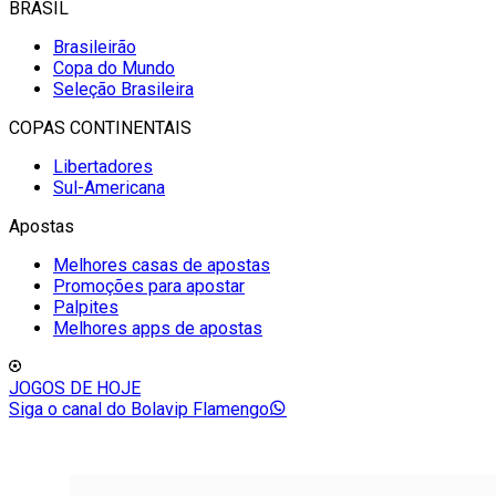
BRASIL
Brasileirão
Copa do Mundo
Seleção Brasileira
COPAS CONTINENTAIS
Libertadores
Sul-Americana
Apostas
Melhores casas de apostas
Promoções para apostar
Palpites
Melhores apps de apostas
JOGOS DE HOJE
Siga o canal do Bolavip Flamengo