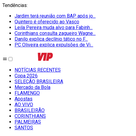
Tendências
:
Jardim terá reunião com BAP após jo...
Quintero é oferecido ao Vasco
Leila Pereira muda alvo para Fabinh...
Corinthians consulta zagueiro Wagne...
Danilo explica declínio tático no F...
PC Oliveira explica expulsões de Vi...
NOTÍCIAS RECENTES
Copa 2026
SELEÇÃO BRASILEIRA
Mercado da Bola
FLAMENGO
Apostas
AO VIVO
BRASILEIRÃO
CORINTHIANS
PALMEIRAS
SANTOS