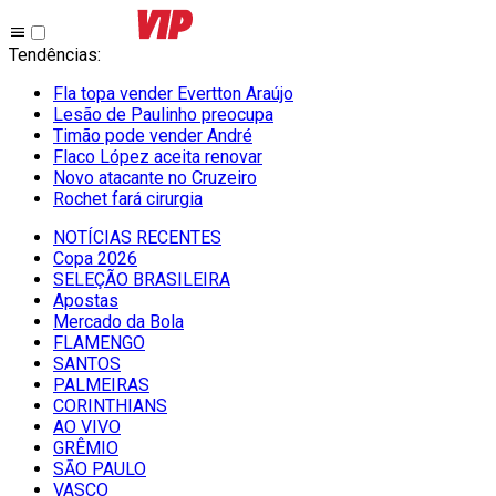
Tendências
:
Fla topa vender Evertton Araújo
Lesão de Paulinho preocupa
Timão pode vender André
Flaco López aceita renovar
Novo atacante no Cruzeiro
Rochet fará cirurgia
NOTÍCIAS RECENTES
Copa 2026
SELEÇÃO BRASILEIRA
Apostas
Mercado da Bola
FLAMENGO
SANTOS
PALMEIRAS
CORINTHIANS
AO VIVO
GRÊMIO
SĀO PAULO
VASCO