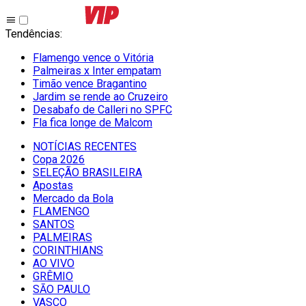
Tendências
:
Flamengo vence o Vitória
Palmeiras x Inter empatam
Timão vence Bragantino
Jardim se rende ao Cruzeiro
Desabafo de Calleri no SPFC
Fla fica longe de Malcom
NOTÍCIAS RECENTES
Copa 2026
SELEÇÃO BRASILEIRA
Apostas
Mercado da Bola
FLAMENGO
SANTOS
PALMEIRAS
CORINTHIANS
AO VIVO
GRÊMIO
SĀO PAULO
VASCO