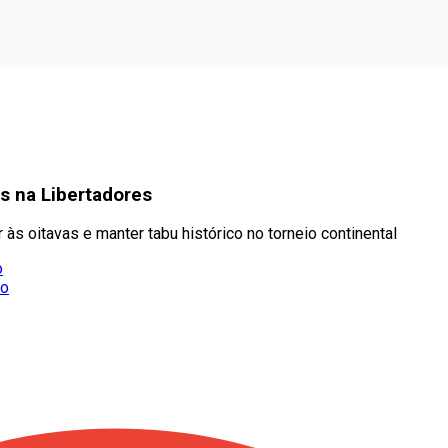
os na Libertadores
às oitavas e manter tabu histórico no torneio continental
o
ro