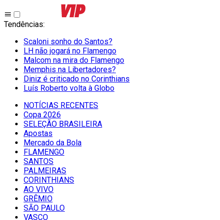
Tendências
:
Scaloni sonho do Santos?
LH não jogará no Flamengo
Malcom na mira do Flamengo
Memphis na Libertadores?
Diniz é criticado no Corinthians
Luís Roberto volta à Globo
NOTÍCIAS RECENTES
Copa 2026
SELEÇÃO BRASILEIRA
Apostas
Mercado da Bola
FLAMENGO
SANTOS
PALMEIRAS
CORINTHIANS
AO VIVO
GRÊMIO
SĀO PAULO
VASCO