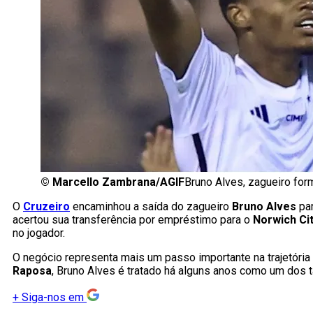
©
Marcello Zambrana/AGIF
Bruno Alves, zagueiro for
O
Cruzeiro
encaminhou a saída do zagueiro
Bruno Alves
par
acertou sua transferência por empréstimo para o
Norwich Ci
no jogador.
O negócio representa mais um passo importante na trajetóri
Raposa
, Bruno Alves é tratado há alguns anos como um dos 
+
Siga-nos em