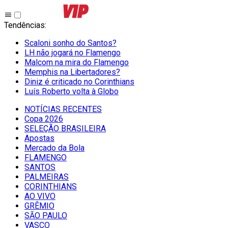
Tendências
:
Scaloni sonho do Santos?
LH não jogará no Flamengo
Malcom na mira do Flamengo
Memphis na Libertadores?
Diniz é criticado no Corinthians
Luís Roberto volta à Globo
NOTÍCIAS RECENTES
Copa 2026
SELEÇÃO BRASILEIRA
Apostas
Mercado da Bola
FLAMENGO
SANTOS
PALMEIRAS
CORINTHIANS
AO VIVO
GRÊMIO
SĀO PAULO
VASCO