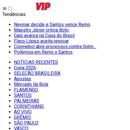
Tendências
:
Neymar decide e Santos vence Remo
Maestro Júnior critica Boto
Galo avança na Copa do Brasil
Flaco López aceita renovar
Conmebol abre processos contra Grêm...
Polêmica em Remo x Santos
NOTÍCIAS RECENTES
Copa 2026
SELEÇÃO BRASILEIRA
Apostas
Mercado da Bola
FLAMENGO
SANTOS
PALMEIRAS
CORINTHIANS
AO VIVO
GRÊMIO
SĀO PAULO
VASCO