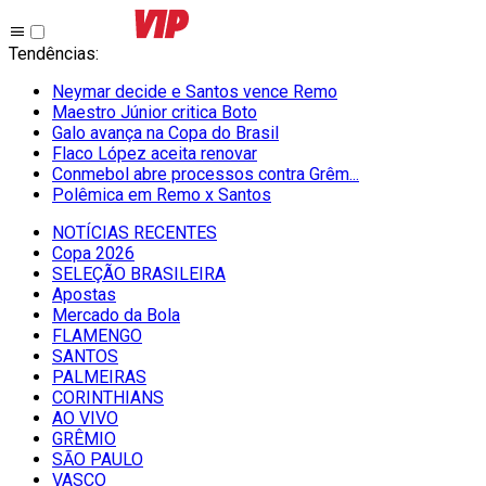
Tendências
:
Neymar decide e Santos vence Remo
Maestro Júnior critica Boto
Galo avança na Copa do Brasil
Flaco López aceita renovar
Conmebol abre processos contra Grêm...
Polêmica em Remo x Santos
NOTÍCIAS RECENTES
Copa 2026
SELEÇÃO BRASILEIRA
Apostas
Mercado da Bola
FLAMENGO
SANTOS
PALMEIRAS
CORINTHIANS
AO VIVO
GRÊMIO
SĀO PAULO
VASCO