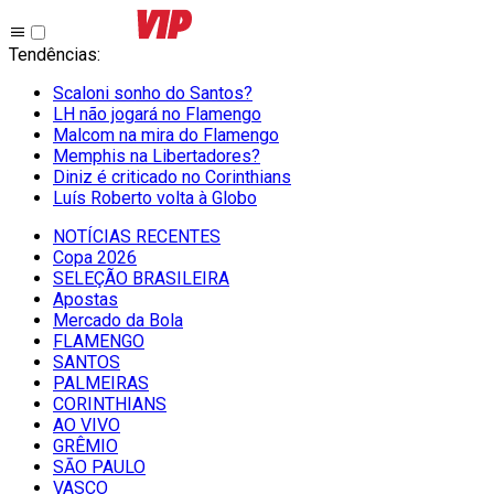
Tendências
:
Scaloni sonho do Santos?
LH não jogará no Flamengo
Malcom na mira do Flamengo
Memphis na Libertadores?
Diniz é criticado no Corinthians
Luís Roberto volta à Globo
NOTÍCIAS RECENTES
Copa 2026
SELEÇÃO BRASILEIRA
Apostas
Mercado da Bola
FLAMENGO
SANTOS
PALMEIRAS
CORINTHIANS
AO VIVO
GRÊMIO
SĀO PAULO
VASCO