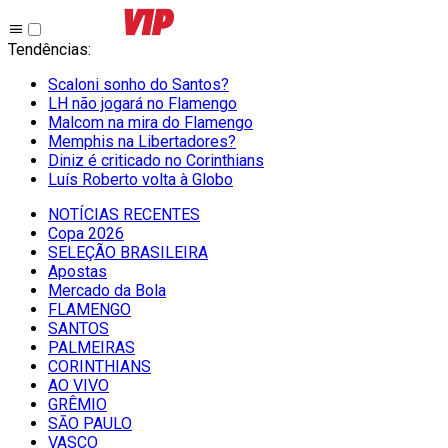
Tendências
:
Scaloni sonho do Santos?
LH não jogará no Flamengo
Malcom na mira do Flamengo
Memphis na Libertadores?
Diniz é criticado no Corinthians
Luís Roberto volta à Globo
NOTÍCIAS RECENTES
Copa 2026
SELEÇÃO BRASILEIRA
Apostas
Mercado da Bola
FLAMENGO
SANTOS
PALMEIRAS
CORINTHIANS
AO VIVO
GRÊMIO
SĀO PAULO
VASCO