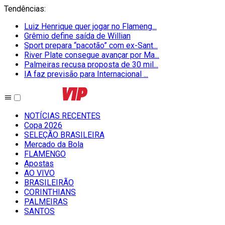
Tendências
:
Luiz Henrique quer jogar no Flameng...
Grêmio define saída de Willian
Sport prepara “pacotão” com ex-Sant...
River Plate consegue avançar por Ma...
Palmeiras recusa proposta de 30 mil...
IA faz previsão para Internacional ...
NOTÍCIAS RECENTES
Copa 2026
SELEÇÃO BRASILEIRA
Mercado da Bola
FLAMENGO
Apostas
AO VIVO
BRASILEIRÃO
CORINTHIANS
PALMEIRAS
SANTOS