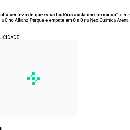
nho certeza de que essa história ainda não terminou
”, decl
 1 a 0 no Allianz Parque e empate em 0 a 0 na Neo Química Arena.
LICIDADE
a