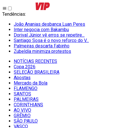
Tendências
:
João Ananias desbanca Luan Peres
Inter negocia com Bakambu
Dorival Júnior vê erros se repetire...
Santiago Sosa é o novo reforço do V...
Palmeiras descarta Fabinho
Zubeldía minimiza protestos
NOTÍCIAS RECENTES
Copa 2026
SELEÇÃO BRASILEIRA
Apostas
Mercado da Bola
FLAMENGO
SANTOS
PALMEIRAS
CORINTHIANS
AO VIVO
GRÊMIO
SĀO PAULO
VASCO