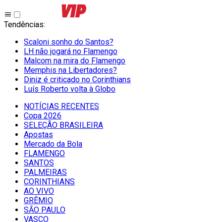
Tendências
:
Scaloni sonho do Santos?
LH não jogará no Flamengo
Malcom na mira do Flamengo
Memphis na Libertadores?
Diniz é criticado no Corinthians
Luís Roberto volta à Globo
NOTÍCIAS RECENTES
Copa 2026
SELEÇÃO BRASILEIRA
Apostas
Mercado da Bola
FLAMENGO
SANTOS
PALMEIRAS
CORINTHIANS
AO VIVO
GRÊMIO
SĀO PAULO
VASCO