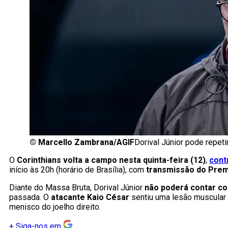
©
Marcello Zambrana/AGIF
Dorival Júnior pode repeti
O
Corinthians volta a campo nesta quinta-feira (12)
,
cont
início às 20h (horário de Brasília), com
transmissão do Pre
Diante do Massa Bruta, Dorival Júnior
não poderá contar co
passada. O
atacante Kaio César
sentiu uma lesão muscular 
menisco do joelho direito.
+
Siga-nos em