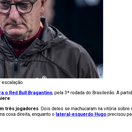
r escalação
ra o Red Bull Bragantino
, pela 3ª rodada do Brasileirão. A part
miere
.
m três jogadores
. Dois deles se machucaram na vitória sobre
na coxa direita, enquanto o
lateral-esquerdo Hugo
precisou pas