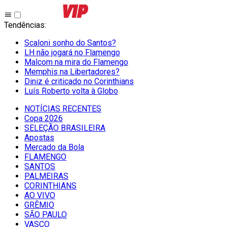
Tendências
:
Scaloni sonho do Santos?
LH não jogará no Flamengo
Malcom na mira do Flamengo
Memphis na Libertadores?
Diniz é criticado no Corinthians
Luís Roberto volta à Globo
NOTÍCIAS RECENTES
Copa 2026
SELEÇÃO BRASILEIRA
Apostas
Mercado da Bola
FLAMENGO
SANTOS
PALMEIRAS
CORINTHIANS
AO VIVO
GRÊMIO
SĀO PAULO
VASCO