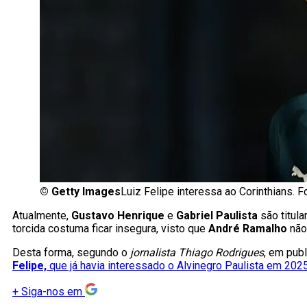
©
Getty Images
Luiz Felipe interessa ao Corinthians. Fo
Atualmente,
Gustavo Henrique
e
Gabriel Paulista
são titul
torcida costuma ficar insegura, visto que
André Ramalho
não
Desta forma, segundo o
jornalista Thiago Rodrigues
, em pub
Felipe,
que já havia interessado o Alvinegro Paulista em 202
+
Siga-nos em