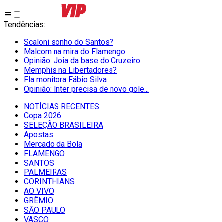
Tendências
:
Scaloni sonho do Santos?
Malcom na mira do Flamengo
Opinião: Joia da base do Cruzeiro
Memphis na Libertadores?
Fla monitora Fábio Silva
Opinião: Inter precisa de novo gole...
NOTÍCIAS RECENTES
Copa 2026
SELEÇÃO BRASILEIRA
Apostas
Mercado da Bola
FLAMENGO
SANTOS
PALMEIRAS
CORINTHIANS
AO VIVO
GRÊMIO
SĀO PAULO
VASCO