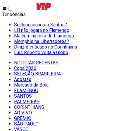
Tendências
:
Scaloni sonho do Santos?
LH não jogará no Flamengo
Malcom na mira do Flamengo
Memphis na Libertadores?
Diniz é criticado no Corinthians
Luís Roberto volta à Globo
NOTÍCIAS RECENTES
Copa 2026
SELEÇÃO BRASILEIRA
Apostas
Mercado da Bola
FLAMENGO
SANTOS
PALMEIRAS
CORINTHIANS
AO VIVO
GRÊMIO
SĀO PAULO
VASCO