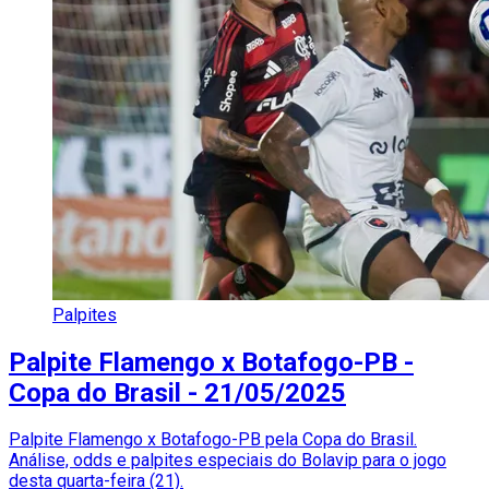
Palpites
Palpite Flamengo x Botafogo-PB -
Copa do Brasil - 21/05/2025
Palpite Flamengo x Botafogo-PB pela Copa do Brasil.
Análise, odds e palpites especiais do Bolavip para o jogo
desta quarta-feira (21).