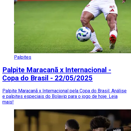
Palpites
Palpite Maracanã x Internacional -
Copa do Brasil - 22/05/2025
Palpite Maracanã x Internacional pela Copa do Brasil. Análise
e palpites especiais do Bolavip para o jogo de hoje. Leia
mais!