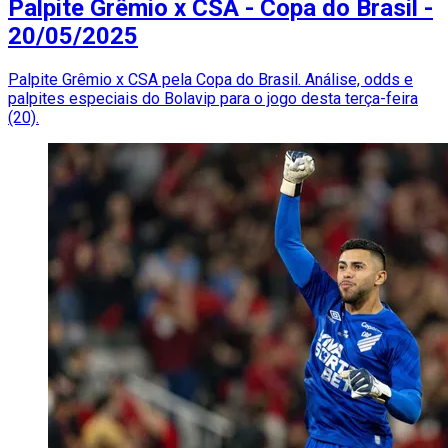
Palpite Grêmio x CSA - Copa do Brasil -
20/05/2025
Palpite Grêmio x CSA pela Copa do Brasil. Análise, odds e
palpites especiais do Bolavip para o jogo desta terça-feira
(20).