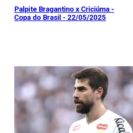
Palpite Bragantino x Criciúma -
Copa do Brasil - 22/05/2025