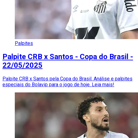
Palpites
Palpite CRB x Santos - Copa do Brasil -
22/05/2025
Palpite CRB x Santos pela Copa do Brasil. Análise e palpites
especiais do Bolavip para o jogo de hoje. Leia mais!