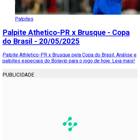
Palpites
Palpite Athetico-PR x Brusque - Copa
do Brasil - 20/05/2025
Palpite Athletico-PR x Brusque pela Copa do Brasil. Análise e
palpites especiais do Bolavip para o jogo de hoje. Leia mais!
PUBLICIDADE