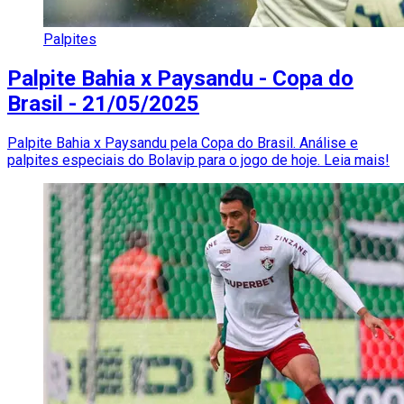
Palpites
Palpite Bahia x Paysandu - Copa do
Brasil - 21/05/2025
Palpite Bahia x Paysandu pela Copa do Brasil. Análise e
palpites especiais do Bolavip para o jogo de hoje. Leia mais!