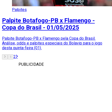
Palpites
Palpite Botafogo-PB x Flamengo -
Copa do Brasil - 01/05/2025
Palpite Botafogo-PB x Flamengo pela Copa do Brasil.
Análise, odds e palpites especiais do Bolavip para o jogo
desta quinta-feira (01).
2
1
PUBLICIDADE