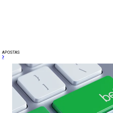
APOSTAS