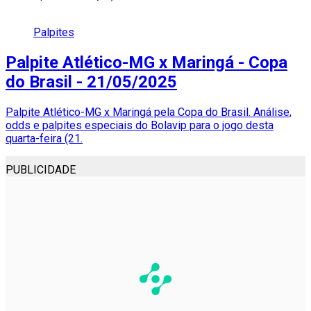
Palpites
Palpite Atlético-MG x Maringá - Copa
do Brasil - 21/05/2025
Palpite Atlético-MG x Maringá pela Copa do Brasil. Análise,
odds e palpites especiais do Bolavip para o jogo desta
quarta-feira (21.
PUBLICIDADE