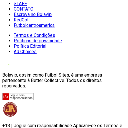
STAFF
CONTATO
Escreva no Bolavip
RedGol
Futbolcentroamerica
Termos e Condições
Políticas de privacidade
Política Editorial
Ad Choices
Bolavip, assim como Futbol Sites, é uma empresa
pertencente à Better Collective. Todos os direitos
reservados.
+18 | Jogue com responsabilidade Aplicam-se os Termos e