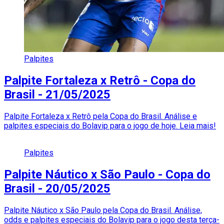
Palpites
Palpite Fortaleza x Retrô - Copa do
Brasil - 21/05/2025
Palpite Fortaleza x Retrô pela Copa do Brasil. Análise e
palpites especiais do Bolavip para o jogo de hoje. Leia mais!
Palpites
Palpite Náutico x São Paulo - Copa do
Brasil - 20/05/2025
Palpite Náutico x São Paulo pela Copa do Brasil. Análise,
odds e palpites especiais do Bolavip para o jogo desta terça-