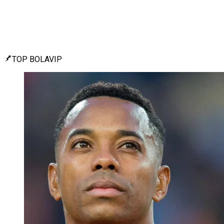
TOP BOLAVIP