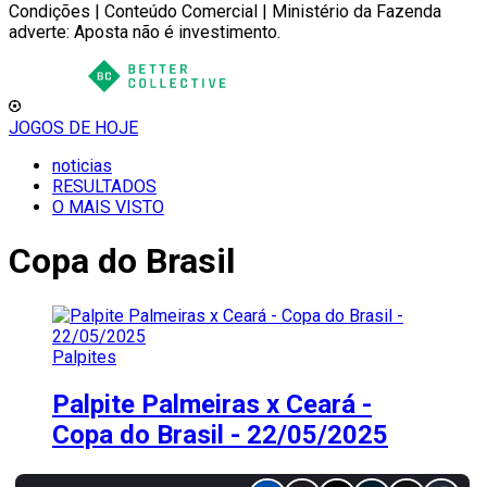
Condições | Conteúdo Comercial | Ministério da Fazenda
adverte: Aposta não é investimento.
JOGOS DE HOJE
noticias
RESULTADOS
O MAIS VISTO
Copa do Brasil
Palpites
Palpite Palmeiras x Ceará -
Copa do Brasil - 22/05/2025