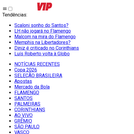
Tendências
:
Scaloni sonho do Santos?
LH não jogará no Flamengo
Malcom na mira do Flamengo
Memphis na Libertadores?
Diniz é criticado no Corinthians
Luís Roberto volta à Globo
NOTÍCIAS RECENTES
Copa 2026
SELEÇÃO BRASILEIRA
Apostas
Mercado da Bola
FLAMENGO
SANTOS
PALMEIRAS
CORINTHIANS
AO VIVO
GRÊMIO
SĀO PAULO
VASCO