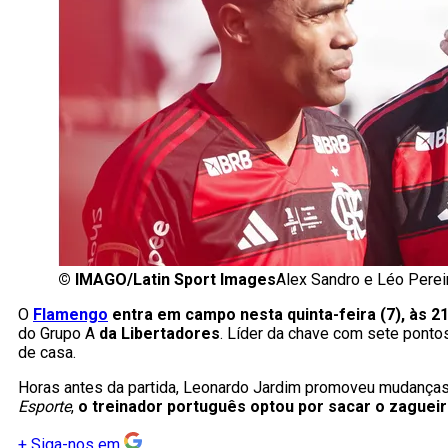
©
IMAGO/Latin Sport Images
Alex Sandro e Léo Perei
O
Flamengo
entra em campo nesta quinta-feira (7), às 21
do Grupo A
da Libertadores
. Líder da chave com sete pontos
de casa.
Horas antes da partida, Leonardo Jardim promoveu mudanças
Esporte
,
o treinador português optou por sacar o zagueiro
+
Siga-nos em