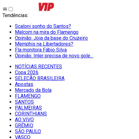
Tendências
:
Scaloni sonho do Santos?
Malcom na mira do Flamengo
Opinião: Joia da base do Cruzeiro
Memphis na Libertadores?
Fla monitora Fábio Silva
Opinião: Inter precisa de novo gole...
NOTÍCIAS RECENTES
Copa 2026
SELEÇÃO BRASILEIRA
Apostas
Mercado da Bola
FLAMENGO
SANTOS
PALMEIRAS
CORINTHIANS
AO VIVO
GRÊMIO
SĀO PAULO
VASCO