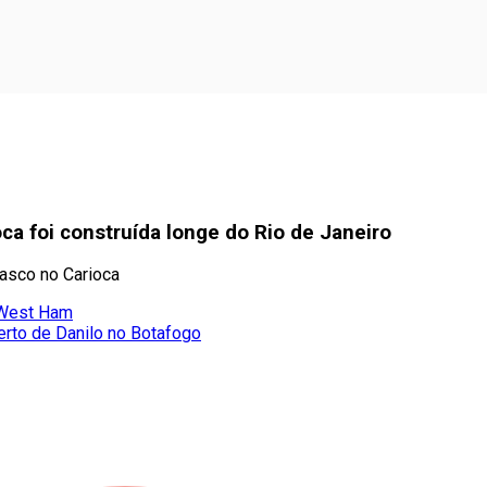
oca foi construída longe do Rio de Janeiro
Vasco no Carioca
o West Ham
erto de Danilo no Botafogo