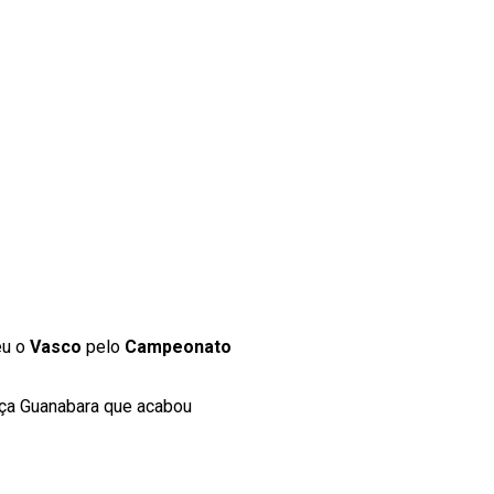
eu o
Vasco
pelo
Campeonato
Taça Guanabara que acabou