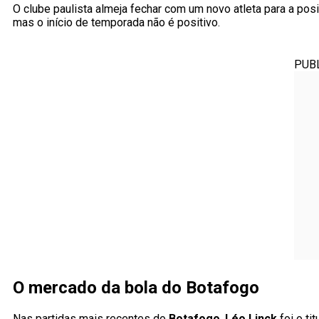
O clube paulista almeja fechar com um novo atleta para a posi
mas o início de temporada não é positivo.
PUB
O mercado da bola do Botafogo
Nas partidas mais recentes do
Botafogo
,
Léo Linck
foi o ti