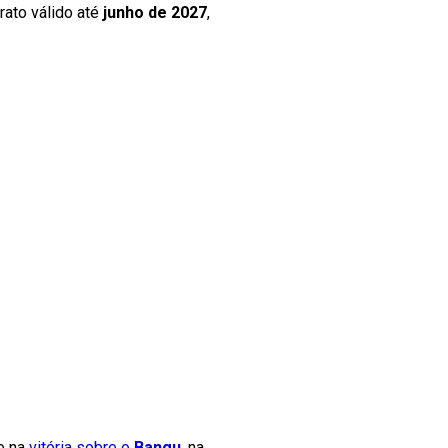
rato válido até
junho de 2027
,
e na
vitória sobre o
Bangu
, na