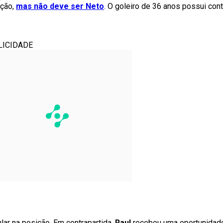
ção,
mas não deve ser Neto
. O goleiro de 36 anos possui cont
LICIDADE
tular na posição. Em contrapartida,
Raul
recebeu uma oportunidad