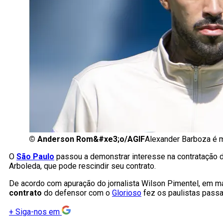
©
Anderson Rom&#xe3;o/AGIF
Alexander Barboza é m
O
São Paulo
passou a demonstrar interesse na contratação 
Arboleda, que pode rescindir seu contrato.
De acordo com apuração do jornalista Wilson Pimentel, em mat
contrato
do defensor com o
Glorioso
fez os paulistas pass
+
Siga-nos em