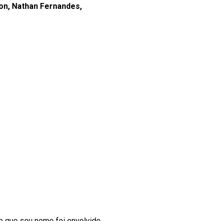
on, Nathan Fernandes,
to que seu nome foi envolvido