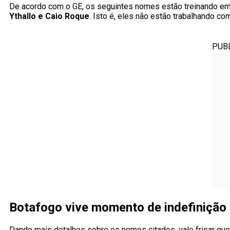
De acordo com o GE, os seguintes nomes estão treinando em 
Ythallo e Caio Roque
. Isto é, eles não estão trabalhando c
PUB
Botafogo vive momento de indefinição 
Dando mais detalhes sobre os nomes citados, vale frisar qu