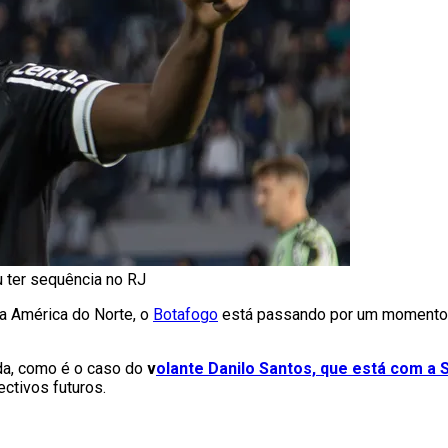
 ter sequência no RJ
a América do Norte, o
Botafogo
está passando por um momento de
da, como é o caso do
v
olante Danilo Santos, que está com a 
ctivos futuros.