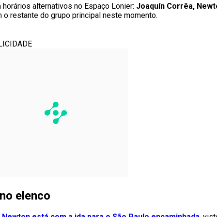
horários alternativos no Espaço Lonier:
Joaquín Corrêa, Newt
om o restante do grupo principal neste momento.
LICIDADE
no elenco
e
Newton está com a ida para o São Paulo encaminhada
, vis