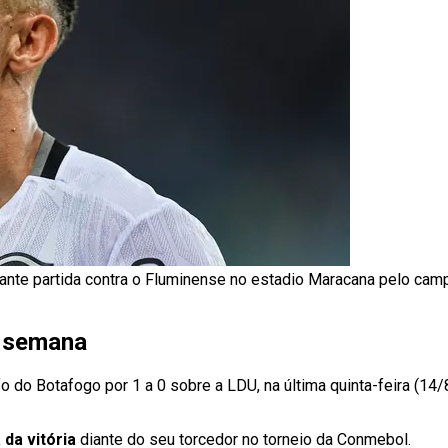
ante partida contra o Fluminense no estadio Maracana pelo camp
a semana
o do Botafogo por 1 a 0 sobre a LDU, na última quinta-feira (14/8
da vitória
diante do seu torcedor no torneio da Conmebol.