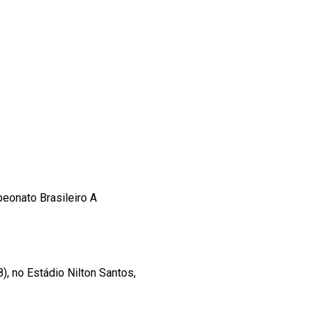
eonato Brasileiro A
), no Estádio Nilton Santos,