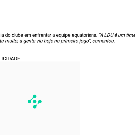
ia do clube em enfrentar a equipe equatoriana.
“A LDU é um time
ta muito, a gente viu hoje no primeiro jogo”, comentou.
LICIDADE