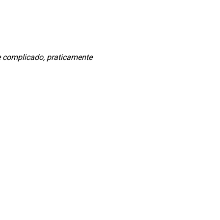
 complicado, praticamente