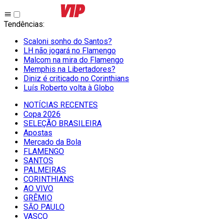
Tendências
:
Scaloni sonho do Santos?
LH não jogará no Flamengo
Malcom na mira do Flamengo
Memphis na Libertadores?
Diniz é criticado no Corinthians
Luís Roberto volta à Globo
NOTÍCIAS RECENTES
Copa 2026
SELEÇÃO BRASILEIRA
Apostas
Mercado da Bola
FLAMENGO
SANTOS
PALMEIRAS
CORINTHIANS
AO VIVO
GRÊMIO
SĀO PAULO
VASCO