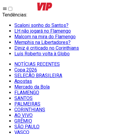
Tendências
:
Scaloni sonho do Santos?
LH não jogará no Flamengo
Malcom na mira do Flamengo
Memphis na Libertadores?
Diniz é criticado no Corinthians
Luís Roberto volta à Globo
NOTÍCIAS RECENTES
Copa 2026
SELEÇÃO BRASILEIRA
Apostas
Mercado da Bola
FLAMENGO
SANTOS
PALMEIRAS
CORINTHIANS
AO VIVO
GRÊMIO
SĀO PAULO
VASCO