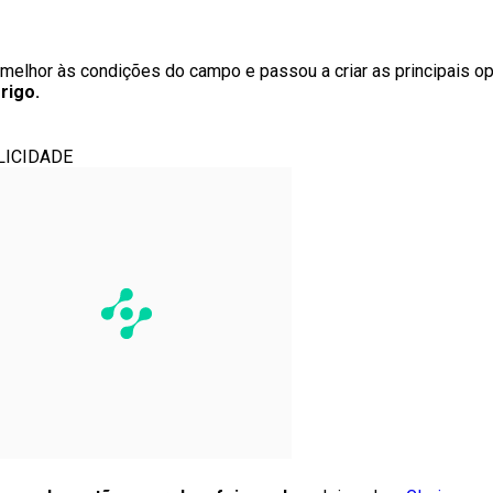
 melhor às condições do campo e passou a criar as principais o
rigo.
LICIDADE