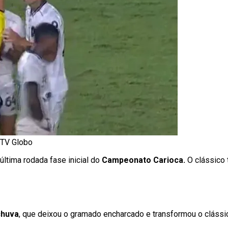
/TV Globo
última rodada fase inicial do
Campeonato Carioca.
O clássico t
chuva
, que deixou o gramado encharcado e transformou o cláss