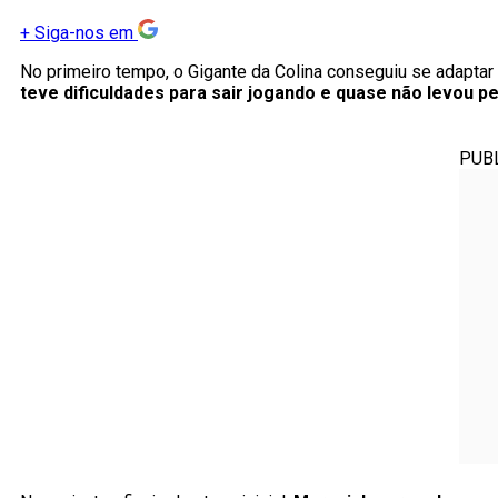
+
Siga-nos em
No primeiro tempo, o Gigante da Colina conseguiu se adaptar
teve dificuldades para sair jogando e quase não levou pe
PUB