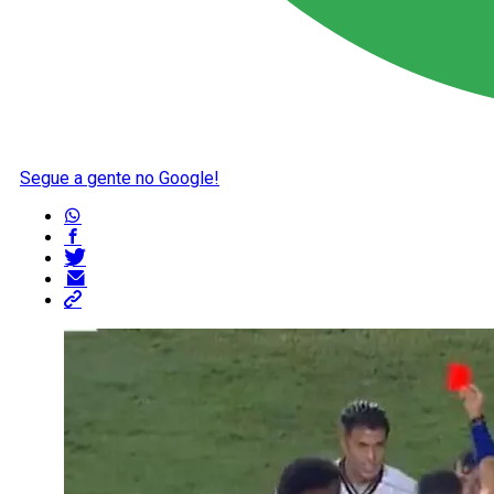
Segue a gente no Google!