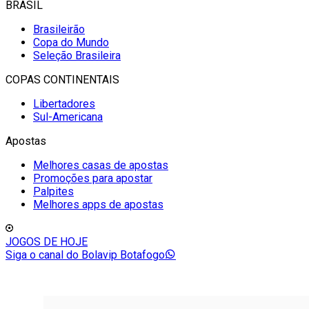
BRASIL
Brasileirão
Copa do Mundo
Seleção Brasileira
COPAS CONTINENTAIS
Libertadores
Sul-Americana
Apostas
Melhores casas de apostas
Promoções para apostar
Palpites
Melhores apps de apostas
JOGOS DE HOJE
Siga o canal do Bolavip Botafogo